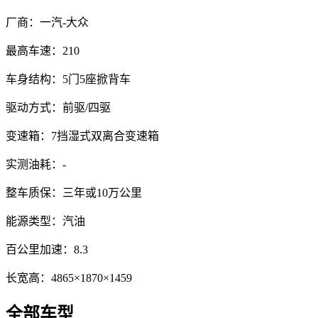
厂商：
一汽-大众
最高车速：
210
车身结构：
5门5座掀背车
驱动方式：
前驱/四驱
变速箱：
7挡湿式双离合变速箱
实测油耗：
-
整车质保：
三年或10万公里
能源类型：
汽油
百公里加速：
8.3
长宽高：
4865×1870×1459
全部车型