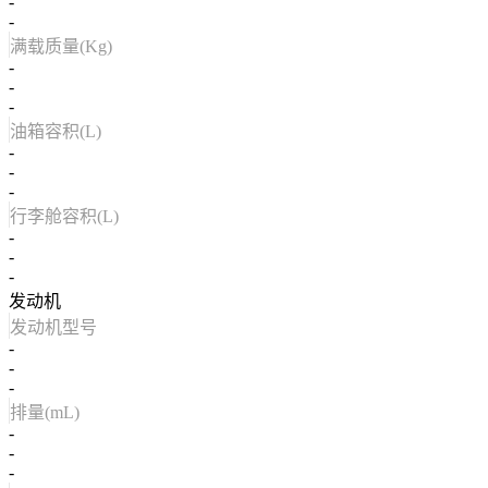
-
-
满载质量(Kg)
-
-
-
油箱容积(L)
-
-
-
行李舱容积(L)
-
-
-
发动机
发动机型号
-
-
-
排量(mL)
-
-
-