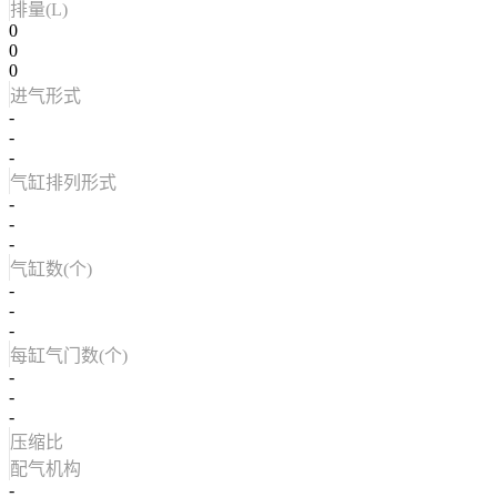
排量(L)
0
0
0
进气形式
-
-
-
气缸排列形式
-
-
-
气缸数(个)
-
-
-
每缸气门数(个)
-
-
-
压缩比
配气机构
-