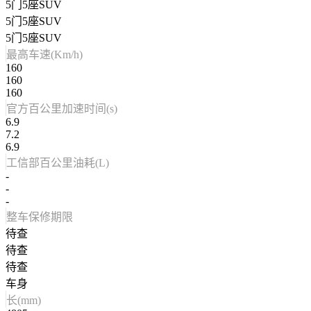
5门5座SUV
5门5座SUV
5门5座SUV
最高车速(Km/h)
160
160
160
官方百公里加速时间(s)
6.9
7.2
6.9
工信部百公里油耗(L)
-
-
-
整车保修期限
待查
待查
待查
车身
长(mm)